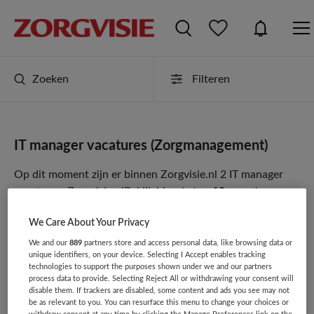
Zoeken
Filteren
IT manager vacatures (Zorgmanagement)
Op dit moment zijn er binnen Zorgvisie.nl 2 IT manager
vacatures.
Zorgvisie.nl
Bekijk hier de
top 10 meest
populaire IT manager vacatures
.
We Care About Your Privacy
We and our
889
partners store and access personal data, like browsing data or
JobAlert instellen
unique identifiers, on your device. Selecting I Accept enables tracking
technologies to support the purposes shown under we and our partners
process data to provide. Selecting Reject All or withdrawing your consent will
disable them. If trackers are disabled, some content and ads you see may not
be as relevant to you. You can resurface this menu to change your choices or
withdraw consent at any time by clicking the Manage Preferences link on the