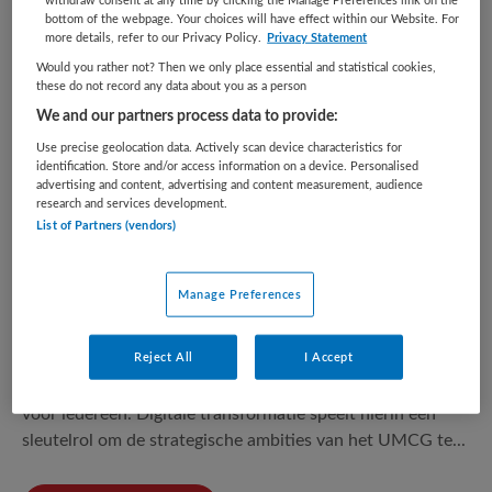
2 vacatures gevonden
bottom of the webpage. Your choices will have effect within our Website. For
more details, refer to our Privacy Policy.
Privacy Statement
Would you rather not? Then we only place essential and statistical cookies,
SAP Product Owner ERP
these do not record any data about you as a person
We and our partners process data to provide:
UMCG
,
Groningen
Use precise geolocation data. Actively scan device characteristics for
identification. Store and/or access information on a device. Personalised
advertising and content, advertising and content measurement, audience
HBO
research and services development.
List of Partners (vendors)
Fulltime
Tijdelijk met uitzicht op vast
Manage Preferences
Bouw mee aan de digitale toekomst van het UMCG Het
Reject All
I Accept
UMCG werkt dagelijks aan excellente zorg, baanbrekend
onderzoek, innovatief onderwijs en een gezonde toekomst
voor iedereen. Digitale transformatie speelt hierin een
sleutelrol om de strategische ambities van het UMCG te...