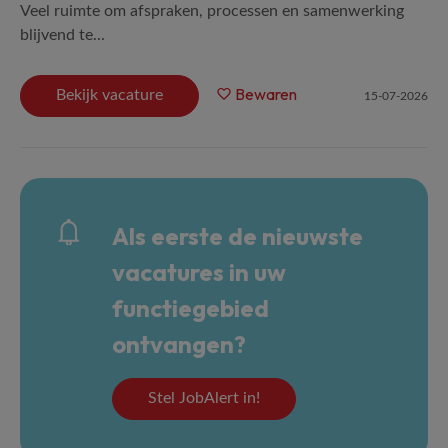
Veel ruimte om afspraken, processen en samenwerking
blijvend te...
Bewaren
Bekijk vacature
15-07-2026
Als eerste de nieuwste
vacatures in uw
functiegebied
ontvangen?
Stel JobAlert in!