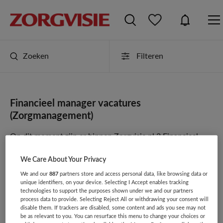
Zoeken
Filteren
Financieel manager vacatures
(Zorgmanagement)
Op dit moment zijn er binnen Zorgvisie.nl 2 Financieel
manager vacatures.
Zorgvisie.nl
Bekijk hier de
top 10
We Care About Your Privacy
meest populaire Financieel manager vacatures
.
We and our
887
partners store and access personal data, like browsing data or
unique identifiers, on your device. Selecting I Accept enables tracking
JobAlert instellen
technologies to support the purposes shown under we and our partners
process data to provide. Selecting Reject All or withdrawing your consent will
disable them. If trackers are disabled, some content and ads you see may not
be as relevant to you. You can resurface this menu to change your choices or