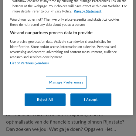
withdraw consent at any time by clicking the Manage Preferences link on the
bottom of the webpage. Your choices will have effect within our Website. For
2 vacatures gevonden
more details, refer to our Privacy Policy.
Privacy Statement
Would you rather not? Then we only place essential and statistical cookies,
these do not record any data about you as a person
Manager Planning & Control
We and our partners process data to provide:
Use precise geolocation data. Actively scan device characteristics for
Ziekenhuis Rijnstate
,
Arnhem
identification. Store and/or access information on a device. Personalised
advertising and content, advertising and content measurement, audience
research and services development.
HBO
List of Partners (vendors)
Fulltime
Manage Preferences
Tijdelijk met uitzicht op vast
Ben jij een resultaatgerichte teamspeler met bewezen
Reject All
I Accept
leiderschapskwaliteiten, die in nauwe samenwerking met
de Financieel directeur, actief bijdraagt aan de
optimalisatie van de financiële sturing binnen Rijnstate?
Dan zoeken we jou! Wat ga je doen? Opgaven Het...