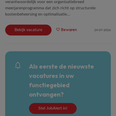
verantwoordelijk voor een organisatiebreed
meerjarenprogramma dat zich richt op structurele
kostenbeheersing en optimalisatie...
Bewaren
Bekijk vacature
24-07-2026
Als eerste de nieuwste
vacatures in uw
functiegebied
ontvangen?
Stel JobAlert in!