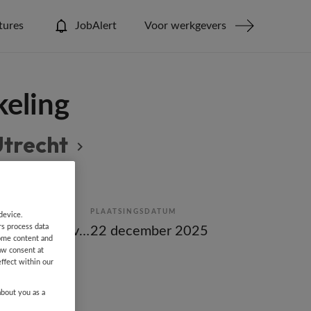
tures
JobAlert
Voor werkgevers
keling
Utrecht
PLAATSINGSDATUM
device.
rs process data
Tijdelijk met uitzicht op vast
22 december 2025
some content and
aw consent at
ffect within our
about you as a