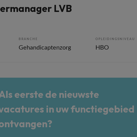
stermanager LVB
BRANCHE
OPLEIDINGSNIVEAU
Gehandicaptenzorg
HBO
Als eerste de nieuwste
vacatures in uw functiegebied
ontvangen?