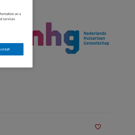
nformation on a
nd services
Accept