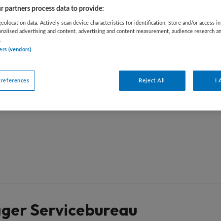
 partners process data to provide:
eolocation data. Actively scan device characteristics for identification. Store and/or access i
onalised advertising and content, advertising and content measurement, audience research a
.
r
ers (vendors)
ikkeling bij Nederlands Huisartsen
references
Reject All
I 
er staan enkele vergelijkbare vacatures die
ger Servicebureau