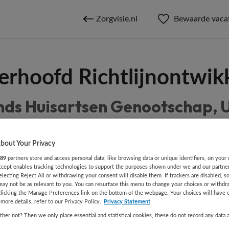
Zorgvisie.nl
Bewaarde vaca
erhoofd Richtlijnontwik
ds Huisartsen Genootschap, 
bout Your Privacy
BRANCHE
AANSTELLING
89
partners store and access personal data, like browsing data or unique identifiers, on your 
Accept enables tracking technologies to support the purposes shown under we and our partne
r
Overige
electing Reject All or withdrawing your consent will disable them. If trackers are disabled, 
may not be as relevant to you. You can resurface this menu to change your choices or withdr
clicking the Manage Preferences link on the bottom of the webpage. Your choices will have e
more details, refer to our Privacy Policy.
Privacy Statement
DIENSTVERBAND
Niet nader bepaald
her not? Then we only place essential and statistical cookies, these do not record any data 