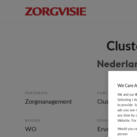
Clust
Nederlan
We Care A
VAKGEBIED
FUNCTIE
We and our
8
Selecting I 
Zorgmanagement
Clustermanage
to provide. S
ads you see 
any time by 
Website. For 
NIVEAU
ERVARING
WO
Ervaren
Would you rat
person